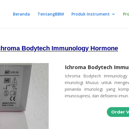
Beranda
TentangBBM
Produk Instrument
Pr
chroma Bodytech Immunology Hormone
Ichroma Bodytech Imm
Ichroma Bodytech Immunology 
imunologi khusus untuk mengev
penanda imunologi yang kompre
imunosupresi, dan defisiensi imun.
Order 